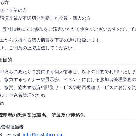
る方
無い企業の方
講演企業が不適切と判断した企業・個人の方
、弊社抽選にてご参加をご遠慮いただく場合がございますので、予
ムから取得する個人情報を下記の通り取扱います。
き、ご同意の上で送信してください。
用目的
申込みにあたりご提供頂く個人情報は、以下の目的で利用いたし
、協力するセミナーや展示会、イベントにおける参加者管理業務
、協賛、協力する資料閲覧サービスや動画視聴サービスにおける
びに申込者管理のため
め
管理者の氏名又は職名、所属及び連絡先
護管理担当者
8 e-mail:
info@osslabo.com