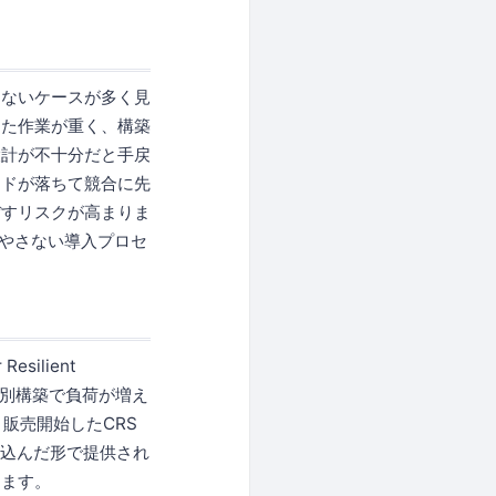
まないケースが多く見
った作業が重く、構築
設計が不十分だと手戻
ードが落ちて競合に先
ぼすリスクが高まりま
増やさない導入プロセ
ilient
個別構築で負荷が増え
販売開始したCRS
組み込んだ形で提供され
ります。