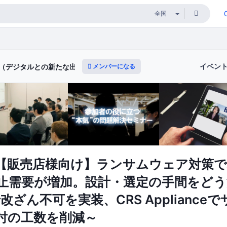
イベン
メンバーになる
ィ（デジタルとの新たな出会いと体験）
【販売店様向け】ランサムウェア対策
止需要が増加。設計・選定の手間をどう
eで改ざん不可を実装、CRS Appliance
討の工数を削減～