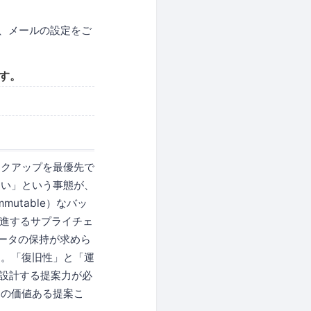
よう、メールの設定をご
です。
ックアップを最優先で
ない」という事態が、
utable）なバッ
推進するサプライチェ
ータの保持が求めら
ん。「復旧性」と「運
を設計する提案力が必
めの価値ある提案こ