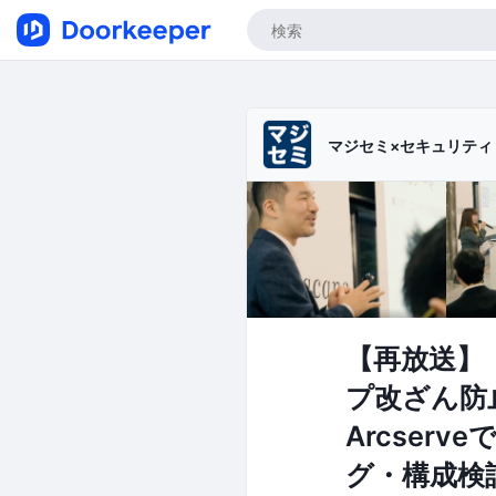
マジセミ×セキュリテ
【再放送】
プ改ざん防
Arcserv
グ・構成検