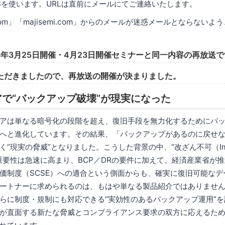
RSを使います。URLは直前にメールにてご連絡いたします。
.com」「majisemi.com」からのメールが迷惑メールとならない
6年3月25日開催・4月23日開催セミナーと同一内容の再放送
ただきましたので、再放送の開催が決まりました。
で“バックアップ破壊”が現実になった
アは単なる暗号化の段階を超え、復旧手段を無力化するためにバ
へと進化しています。その結果、「バックアップがあるのに戻せ
“現実の脅威”となりました。こうした背景の中、“改ざん不可（Imm
重要性は急速に高まり、BCP／DRの要件に加えて、経済産業省が
価制度（SCSE）への適合という側面からも、確実に復旧可能なデ
ートナーに求められるのは、もはや単なる製品紹介ではありませ
らに制度・規制にも対応できる“実効性のあるバックアップ運用”
が直面する新たな脅威とコンプライアンス要求の双方に応えるた