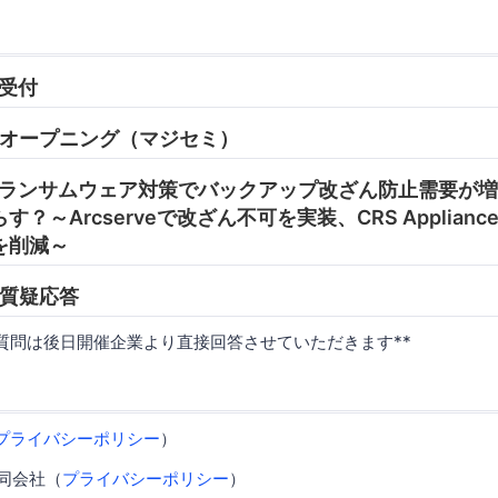
 受付
05 オープニング（マジセミ）
:45 ランサムウェア対策でバックアップ改ざん防止需要が
？～Arcserveで改ざん不可を実装、CRS Applian
を削減～
0 質疑応答
質問は後日開催企業より直接回答させていただきます**
プライバシーポリシー
）
 合同会社（
プライバシーポリシー
）