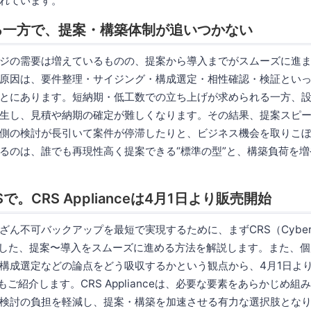
れています。
る一方で、提案・構築体制が追いつかない
ジの需要は増えているものの、提案から導入までがスムーズに進
原因は、要件整理・サイジング・構成選定・相性確認・検証とい
とにあります。短納期・低工数での立ち上げが求められる一方、
生し、見積や納期の確定が難しくなります。その結果、提案スピ
側の検討が長引いて案件が停滞したりと、ビジネス機会を取りこ
るのは、誰でも再現性高く提案できる“標準の型”と、構築負荷を
で。CRS Applianceは4月1日より販売開始
ん不可バックアップを最短で実現するために、まずCRS（Cyber Res
中心とした、提案〜導入をスムーズに進める方法を解説します。また、
構成選定などの論点をどう吸収するかという観点から、4月1日より
ついてもご紹介します。CRS Applianceは、必要な要素をあらかじめ
検討の負担を軽減し、提案・構築を加速させる有力な選択肢とな