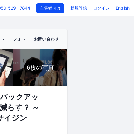
050-5291-7844
主催者向け
新規登録
ログイン
English
ト
フォト
お問い合わせ
6枚の写真
でバックアッ
減らす？ ～
でサイジン