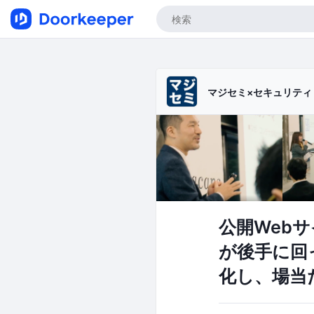
マジセミ×セキュリテ
公開Web
が後手に回
化し、場当