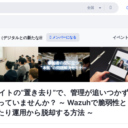
イベン
メンバーになる
ィ（デジタルとの新たな出会いと体験）
サイトの“置き去り”で、管理が追いつか
っていませんか？ ～ Wazuhで脆弱性
たり運用から脱却する方法 ～