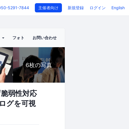
050-5291-7844
主催者向け
新規登録
ログイン
English
ト
フォト
お問い合わせ
6枚の写真
ず脆弱性対応
とログを可視