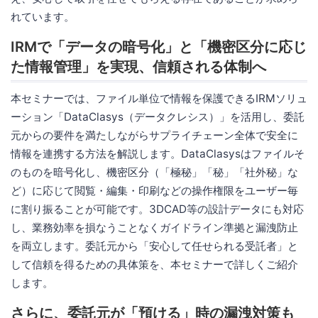
れています。
IRMで「データの暗号化」と「機密区分に応じ
た情報管理」を実現、信頼される体制へ
本セミナーでは、ファイル単位で情報を保護できるIRMソリュ
ーション「DataClasys（データクレシス）」を活用し、委託
元からの要件を満たしながらサプライチェーン全体で安全に
情報を連携する方法を解説します。DataClasysはファイルそ
のものを暗号化し、機密区分（「極秘」「秘」「社外秘」な
ど）に応じて閲覧・編集・印刷などの操作権限をユーザー毎
に割り振ることが可能です。3DCAD等の設計データにも対応
し、業務効率を損なうことなくガイドライン準拠と漏洩防止
を両立します。委託元から「安心して任せられる受託者」と
して信頼を得るための具体策を、本セミナーで詳しくご紹介
します。
さらに、委託元が「預ける」時の漏洩対策も