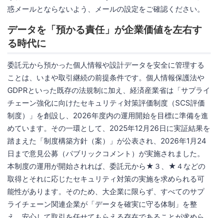
惑メールとならないよう、メールの設定をご確認ください。
データを「預かる責任」が企業価値を左右す
る時代に
委託元から預かった個人情報や設計データを安全に管理する
ことは、いまや取引継続の前提条件です。個人情報保護法や
GDPRといった既存の法規制に加え、経済産業省は「サプライ
チェーン強化に向けたセキュリティ対策評価制度（SCS評価
制度）」を創設し、2026年度内の運用開始を目標に準備を進
めています。その一環として、2025年12月26日に実証結果を
踏まえた「制度構築方針（案）」が公表され、2026年1月24
日まで意見公募（パブリックコメント）が実施されました。
本制度の運用が開始されれば、委託元から★３、★４などの
取得とそれに応じたセキュリティ対策の実施を求められる可
能性があります。そのため、大企業に限らず、すべてのサプ
ライチェーン関連企業が「データを確実に守る体制」を整
え、安心して取引を任せてもらえる存在であることが求めら