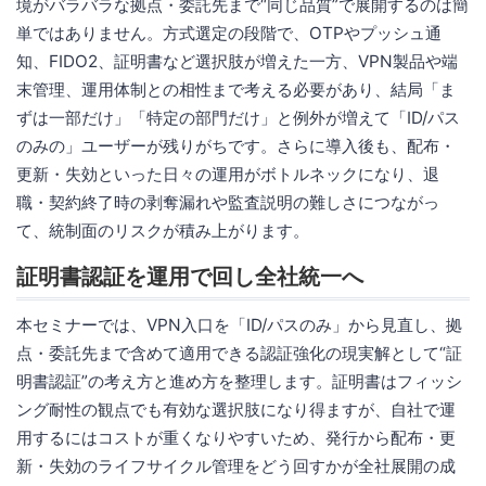
境がバラバラな拠点・委託先まで“同じ品質”で展開するのは簡
単ではありません。方式選定の段階で、OTPやプッシュ通
知、FIDO2、証明書など選択肢が増えた一方、VPN製品や端
末管理、運用体制との相性まで考える必要があり、結局「ま
ずは一部だけ」「特定の部門だけ」と例外が増えて「ID/パス
のみの」ユーザーが残りがちです。さらに導入後も、配布・
更新・失効といった日々の運用がボトルネックになり、退
職・契約終了時の剥奪漏れや監査説明の難しさにつながっ
て、統制面のリスクが積み上がります。
証明書認証を運用で回し全社統一へ
本セミナーでは、VPN入口を「ID/パスのみ」から見直し、拠
点・委託先まで含めて適用できる認証強化の現実解として“証
明書認証”の考え方と進め方を整理します。証明書はフィッシ
ング耐性の観点でも有効な選択肢になり得ますが、自社で運
用するにはコストが重くなりやすいため、発行から配布・更
新・失効のライフサイクル管理をどう回すかが全社展開の成