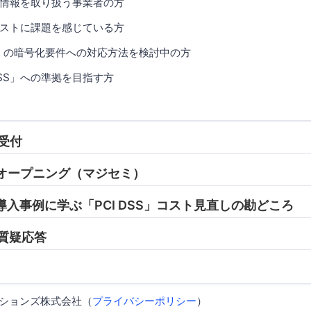
情報を取り扱う事業者の方
のコストに課題を感じている方
v4.0」の暗号化要件への対応方法を検討中の方
DSS」への準拠を目指す方
 受付
05 オープニング（マジセミ）
45 導入事例に学ぶ「PCI DSS」コスト見直しの勘どころ
0 質疑応答
ーションズ株式会社（
プライバシーポリシー
）