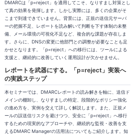
DMARCは「p=reject」を適用してこそ、なりすまし対策とし
て真の効果を発揮します。しかし実際には、多くの企業がそ
こまで到達できていません。背景には、正規の送信元サーバ
ーの把握不足、レポートを読み解いて判断を下す体制の未整
備、メール環境の可視化不足など、複合的な課題が存在しま
す。さらに、DNSの変更に他部門との調整が必要なことも足
かせとなります。「p=reject」への移行には、ツールによる
支援と、継続的に改善していく運用設計が欠かせません。
レポートを武器にする。「p=reject」実装へ
の実践ステップ
本セミナーでは、DMARCレポートの読み解きを軸に、送信ド
メインの棚卸し、なりすましの特定、段階的なポリシー強化
の進め方を、実例を交えて詳しく解説します。また、正規メ
ールの誤送信リスクを避けつつ、安全に「p=reject」へ移行
するための現実的なアプローチや、継続的な監視・改善を支
えるDMARC Managerの活用法についてもご紹介します。知