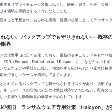
由するサプライチェーン攻撃も拡大し、医療、製造、小売、金融
ぼす領域を標的とするようになりました。
続すると予想され、あらゆる業種・規模の企業にとってランサム
られない、バックアップでも守りきれない──既存
や限界
アの攻撃手口は日々進化しており、最新のセキュリティをもすり
R（Endpoint Detection and Response）」などのエン
ンサムウェアや手段が出現し、検知をすり抜けられたり正常に稼
応ができないケースが増加してきています。
とされているバックアップも暗号化されるリスクがあり、復旧で
、ルールベースの防御は未知の攻撃に対応できないなど、既存の
しい多層的な防御体制の構築が求められています。
即復旧 ランサムウェア専用対策「Halcyon」