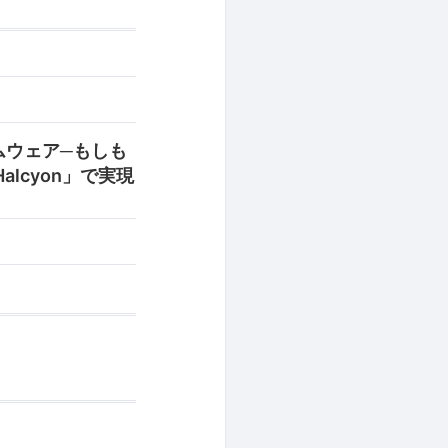
サムウェア─もしも
lcyon」で実現