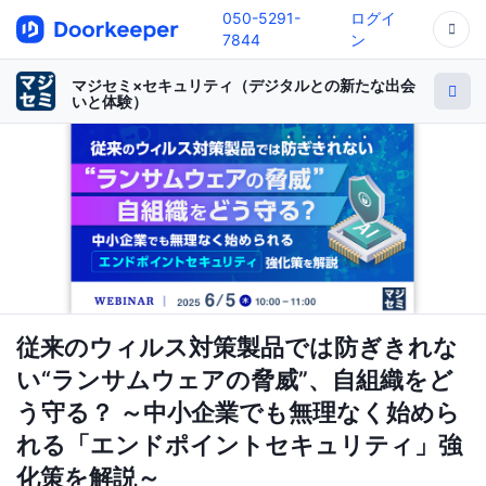
050-5291-
ログイ
7844
ン
マジセミ×セキュリティ（デジタルとの新たな出会
いと体験）
従来のウィルス対策製品では防ぎきれな
い“ランサムウェアの脅威”、自組織をど
う守る？ ～中小企業でも無理なく始めら
れる「エンドポイントセキュリティ」強
化策を解説～