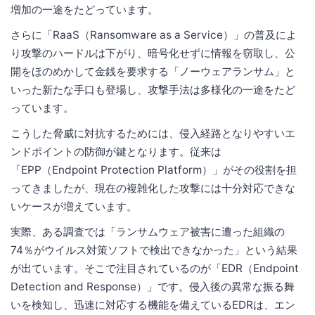
増加の一途をたどっています。
さらに「RaaS（Ransomware as a Service）」の普及によ
り攻撃のハードルは下がり、暗号化せずに情報を窃取し、公
開をほのめかして金銭を要求する「ノーウェアランサム」と
いった新たな手口も登場し、攻撃手法は多様化の一途をたど
っています。
こうした脅威に対抗するためには、侵入経路となりやすいエ
ンドポイントの防御が鍵となります。従来は
「EPP（Endpoint Protection Platform）」がその役割を担
ってきましたが、現在の複雑化した攻撃には十分対応できな
いケースが増えています。
実際、ある調査では「ランサムウェア被害に遭った組織の
74％がウイルス対策ソフトで検出できなかった」という結果
が出ています。そこで注目されているのが「EDR（Endpoint
Detection and Response）」です。侵入後の異常な振る舞
いを検知し、迅速に対応する機能を備えているEDRは、エン