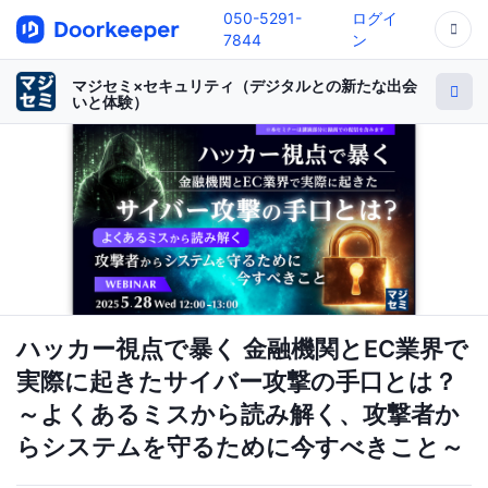
050-5291-
ログイ
7844
ン
マジセミ×セキュリティ（デジタルとの新たな出会
いと体験）
ハッカー視点で暴く 金融機関とEC業界で
実際に起きたサイバー攻撃の手口とは？
～よくあるミスから読み解く、攻撃者か
らシステムを守るために今すべきこと～