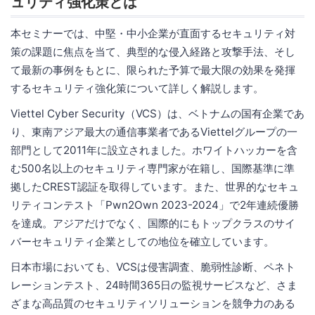
ュリティ強化策とは
本セミナーでは、中堅・中小企業が直面するセキュリティ対
策の課題に焦点を当て、典型的な侵入経路と攻撃手法、そし
て最新の事例をもとに、限られた予算で最大限の効果を発揮
するセキュリティ強化策について詳しく解説します。
Viettel Cyber Security（VCS）は、ベトナムの国有企業であ
り、東南アジア最大の通信事業者であるViettelグループの一
部門として2011年に設立されました。ホワイトハッカーを含
む500名以上のセキュリティ専門家が在籍し、国際基準に準
拠したCREST認証を取得しています。また、世界的なセキュ
リティコンテスト「Pwn2Own 2023-2024」で2年連続優勝
を達成。アジアだけでなく、国際的にもトップクラスのサイ
バーセキュリティ企業としての地位を確立しています。
日本市場においても、VCSは侵害調査、脆弱性診断、ペネト
レーションテスト、24時間365日の監視サービスなど、さま
ざまな高品質のセキュリティソリューションを競争力のある