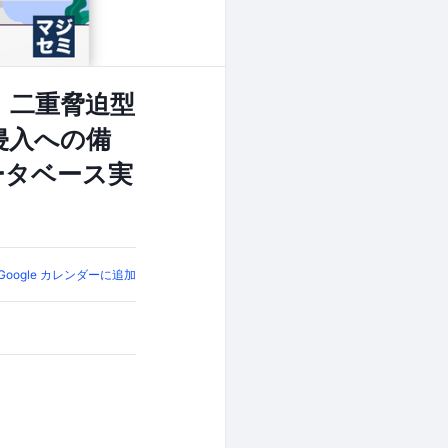
、二重脅迫型
侵入への備
ータベース実
Google カレンダーに追加