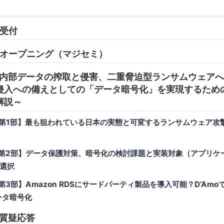
 受付
05 オープニング（マジセミ）
:50 内部データの搾取と侵害、二重脅迫型ランサムウェア
侵入への備えとしての「データ暗号化」を実現するため
解説～
20 【第1部】最も狙われている日本の実態と可変するランサムウェア
35 【第2部】データ保護対策、暗号化の検討課題と実装対象（アプリ
選択
 【第3部】Amazon RDSにサードパーティ製品を導入可能？D’Amo
データ暗号化
0 質疑応答