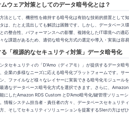
サムウェア対策としてのデータ暗号化とは？
方法として、機密性を維持する暗号化は有効な技術的措置として
タは、たとえ流出しても解読は困難です。しかし、データベース
との整合性、パフォーマンスへの影響、複雑化したIT環境への適
々な課題があるため、適切な暗号化方式の選定や導入・実装は容
現する「根源的なセキュリティ対策」データ暗号化
ンタセキュリティの「D'Amo（ディアモ）」が提供するデータ暗
oは、企業の多様なニーズに応える暗号化プラットフォームです。サ
ン、ファイルなど様々なレイヤーに実装できる暗号化モジュール
最適なデータベース暗号化方式を選択できます。さらに、Amazon 
したAmazon RDS Custom とD'Amo暗号化/鍵管理ソリュ
。情報システム担当者・責任者の方々、データベースセキュリテ
方、そしてセキュリティソリューションを提案するSIerの方はぜ