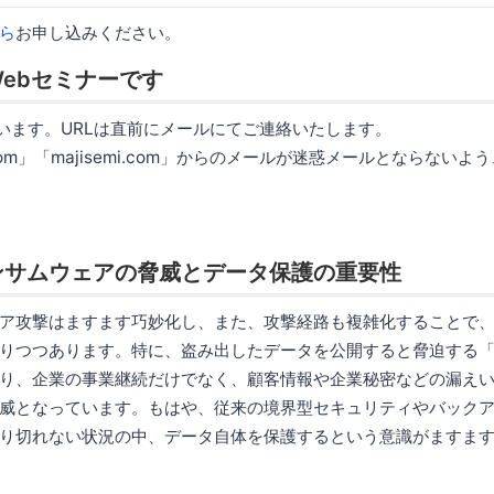
ら
お申し込みください。
ebセミナーです
使います。URLは直前にメールにてご連絡いたします。
.com」「majisemi.com」からのメールが迷惑メールとならない
ンサムウェアの脅威とデータ保護の重要性
ア攻撃はますます巧妙化し、また、攻撃経路も複雑化することで
りつつあります。特に、盗み出したデータを公開すると脅迫する
り、企業の事業継続だけでなく、顧客情報や企業秘密などの漏え
威となっています。もはや、従来の境界型セキュリティやバック
り切れない状況の中、データ自体を保護するという意識がますま