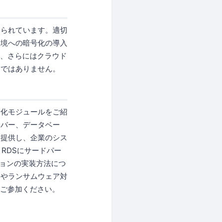
知られています。適切
環境への暗号化の導入
応、さらにはクラウド
易ではありません。
号化モジュールをご紹
ーバー、データベー
を提供し、企業のシス
RDSにサードパー
ーションの実装方法につ
ィやランサムウェア対
ひご参加ください。