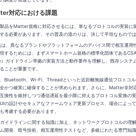
tter対応における課題
製品をMatter規格に対応させるには、単なるプロトコルの実装に
する必要があります。その普及の道のりは、決して平坦なもので
の利点は、異なるブランドやプラットフォームのデバイス間で相互運用
するためには、まずスマートホーム規格の標準化団体であるCSA（Con
Alliance）ガイドライン準拠の実装方法と動作要件を理解し、既存シス
ることが重要です。
Bluetooth、Wi-Fi、Threadといった近距離無線通信プロト
全かつ確実に確保することが求められます。さらに、Matter非対
互換性を維持しつつ通信遅延を最小限に抑えるプロトコル変換の
UIの設計やセキュアなファームウェア更新プロセス、場合によっ
も考慮する必要があります。
Aガイドラインに関する知識に加え、ネットワークプロトコルの理
ム開発、暗号技術、相互運用性テストなど、多岐にわたる専門知