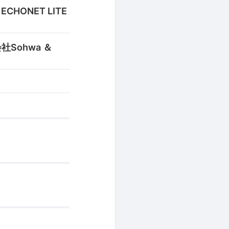
HONET LITE
社Sohwa ＆