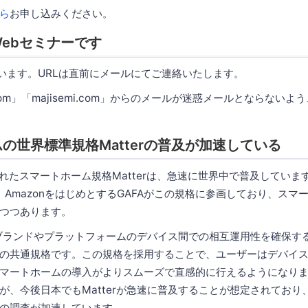
ら
お申し込みください。
ebセミナーです
使います。URLは直前にメールにてご連絡いたします。
.com」「majisemi.com」からのメールが迷惑メールとならない
の世界標準規格Matterの普及が加速している
されたスマートホーム規格Matterは、急速に世界中で普及しています。
book、AmazonをはじめとするGAFAがこの規格に参画しており、ス
つつあります。
なるブランドやプラットフォームのデバイス間での相互運用性を確保す
の共通規格です。この規格を採用することで、ユーザーはデバイ
マートホームの導入がよりスムーズで直感的に行えるようになり
が、今後日本でもMatterが急速に普及することが想定されており
の調査が加速しています。