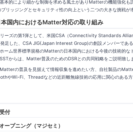
基本的により細かな制御を求める風土がありMatterの機能強化も
ITEとのブリッジングとセキュリティ性の向上という二つの大きな挑戦
日本国内におけるMatter対応の取り組み
リーズの第1弾として、米国CSA（Connectivity Standards All
足した、CSA JIG(Japan Interest Group)の創設メンバー
ホーム世界標準規格のMatterの日本国内における今後の技術的な
STからは、Matter普及のためのDSRとの共同戦略をご説明致し
atterの普及を見据えて情報収集を進めたい方、自社製品のMatt
toothやWi-Fi、Threadなどの近距離無線技術の応用に関心のあ
 受付
05 オープニング（マジセミ）