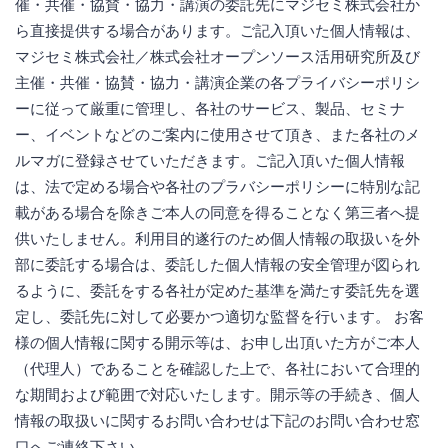
催・共催・協賛・協力・講演の委託先にマジセミ株式会社か
ら直接提供する場合があります。ご記入頂いた個人情報は、
マジセミ株式会社／株式会社オープンソース活用研究所及び
主催・共催・協賛・協力・講演企業の各プライバシーポリシ
ーに従って厳重に管理し、各社のサービス、製品、セミナ
ー、イベントなどのご案内に使用させて頂き、また各社のメ
ルマガに登録させていただきます。ご記入頂いた個人情報
は、法で定める場合や各社のプラバシーポリシーに特別な記
載がある場合を除きご本人の同意を得ることなく第三者へ提
供いたしません。利用目的遂行のため個人情報の取扱いを外
部に委託する場合は、委託した個人情報の安全管理が図られ
るように、委託をする各社が定めた基準を満たす委託先を選
定し、委託先に対して必要かつ適切な監督を行います。 お客
様の個人情報に関する開示等は、お申し出頂いた方がご本人
（代理人）であることを確認した上で、各社において合理的
な期間および範囲で対応いたします。開示等の手続き、個人
情報の取扱いに関するお問い合わせは下記のお問い合わせ窓
口へご連絡下さい。