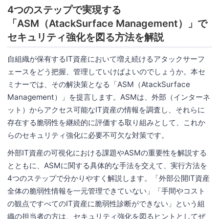
4つのステップで実現する
「ASM（AtackSurface Management）」で
セキュリティ強化を図る方法を解説
自組織が保有するIT資産において増え続けるアタックサーフ
ェースをどう把握、管理していけばよいのでしょうか。本セ
ミナーでは、その解決策となる「ASM（AtackSurface
Management）」を提言します。ASMは、外部（インターネ
ット）からアクセス可能なIT資産の情報を調査し、それらに
存在する脆弱性を継続的に評価する取り組みとして、これか
らのセキュリティ強化に必要不可欠な対策です。
外部IT資産の可視化における課題やASMの重要性を解説する
とともに、ASMに関する具体的な手法を交えて、実行方法を
4つのステップで分かりやすく解説します。「外部公開IT資産
全体の脆弱性情報を一元管理できていない」「手間やコスト
の観点ですべてのIT資産に脆弱性診断ができない」という組
織の担当者の方は、セキュリティ強化を図るヒントとしてぜ