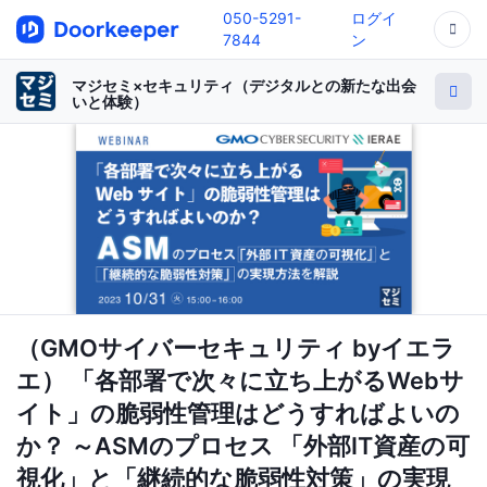
050-5291-
ログイ
7844
ン
マジセミ×セキュリティ（デジタルとの新たな出会
いと体験）
（GMOサイバーセキュリティ byイエラ
エ） 「各部署で次々に立ち上がるWebサ
イト」の脆弱性管理はどうすればよいの
か？ ～ASMのプロセス 「外部IT資産の可
視化」と「継続的な脆弱性対策」の実現