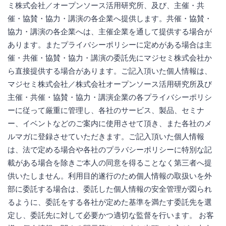
ミ株式会社／オープンソース活用研究所、及び、主催・共
催・協賛・協力・講演の各企業へ提供します。共催・協賛・
協力・講演の各企業へは、主催企業を通して提供する場合が
あります。またプライバシーポリシーに定めがある場合は主
催・共催・協賛・協力・講演の委託先にマジセミ株式会社か
ら直接提供する場合があります。ご記入頂いた個人情報は、
マジセミ株式会社／株式会社オープンソース活用研究所及び
主催・共催・協賛・協力・講演企業の各プライバシーポリシ
ーに従って厳重に管理し、各社のサービス、製品、セミナ
ー、イベントなどのご案内に使用させて頂き、また各社のメ
ルマガに登録させていただきます。ご記入頂いた個人情報
は、法で定める場合や各社のプラバシーポリシーに特別な記
載がある場合を除きご本人の同意を得ることなく第三者へ提
供いたしません。利用目的遂行のため個人情報の取扱いを外
部に委託する場合は、委託した個人情報の安全管理が図られ
るように、委託をする各社が定めた基準を満たす委託先を選
定し、委託先に対して必要かつ適切な監督を行います。 お客