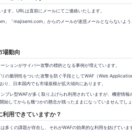
使います。URLは直前にメールにてご連絡いたします。
.com」「majisemi.com」からのメールが迷惑メールとならない
市場動向
ケーションがサイバー攻撃の標的となる事例が増えています。
の脆弱性をついた攻撃を防ぐ手段としてWAF（Web Application F
おり、日本国内でも市場規模が拡大傾向にあります。
オンプレ型WAFが多く取り上げられ利用されていますが、機密情報
開始してからも幾つかの懸念が残ったままになっていませんでし
に利用できていますか？
には多くの課題が存在し、それがWAFの効果的な利用を妨げていま