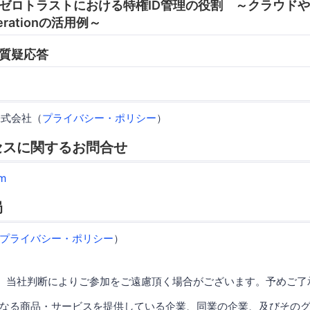
:35 ゼロトラストにおける特権ID管理の役割 ～クラウド
rationの活用例～
5 質疑応答
株式会社（
プライバシー・ポリシー
）
セスに関するお問合せ
m
局
プライバシー・ポリシー
）
、当社判断によりご参加をご遠慮頂く場合がございます。予めご了
なる商品・サービスを提供している企業、同業の企業、及びその